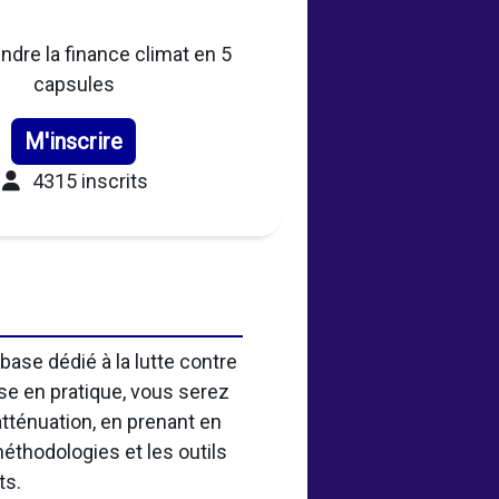
dre la finance climat en 5
capsules
M'inscrire
4315 inscrits
ase dédié à la lutte contre
se en pratique, vous serez
atténuation, en prenant en
méthodologies et les outils
ets.