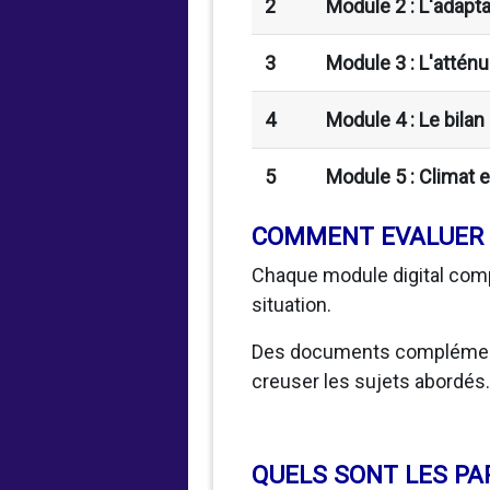
2
Module 2 : L'adapt
3
Module 3 : L'atté
4
Module 4 : Le bila
5
Module 5 :
Climat e
COMMENT EVALUER 
Chaque module digital comp
situation.
Des documents complémentai
creuser les sujets abordés.
QUELS SONT LES PA