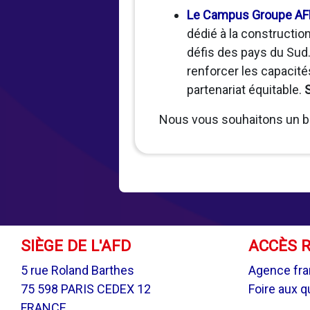
Le Campus Groupe AF
dédié à la construction
défis des pays du Sud.
renforcer les capacit
partenariat équitable.
Nous vous souhaitons un b
SIÈGE DE L'AFD
ACCÈS 
5 rue Roland Barthes
Agence fra
75 598 PARIS CEDEX 12
Foire aux 
FRANCE.