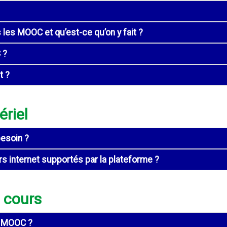
es MOOC et qu’est-ce qu’on y fait ?
 ?
t ?
riel
besoin ?
rs internet supportés par la plateforme ?
n cours
n MOOC ?