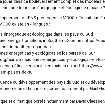
ils à jouer dans ce bouleversement complet des modèle
 mener une transition énergétique et écologique efficace ?
loppement et l’ENS présentent le MOOC « Transitions én
 MOOC existe en 4 langues :
ons énergétique et écologique dans les pays du Sud
l and Energy Transitions in Southern Countries https://co
tions-in-southern-countries
ones energéticas y ecológicas en los países del Sur
org/learn/transiciones-energeticas-y-ecologicas-en-los
ão energética e ecológica em países do sul https://www.
a-em-paises-do-sul
luence du développement des pays du Sud et du développ
onomique et financière portée notamment par Gael Gira
que et climatique portée notamment par David Claessen 