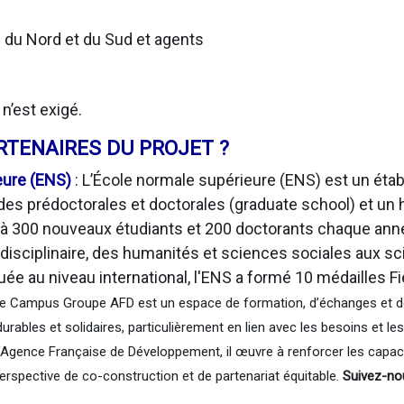
s
du Nord et du Sud et agents
n’est exigé.
RTENAIRES DU PROJET ?
eure (ENS)
: L’École normale supérieure (ENS) est un ét
des prédoctorales et doctorales (graduate school) et un h
e à 300 nouveaux étudiants et 200 doctorants chaque ann
idisciplinaire, des humanités et sciences sociales aux s
ée au niveau international, l'ENS a formé 10 médailles Fie
e Campus Groupe AFD est un espace de formation, d’échanges et de 
urables et solidaires, particulièrement en lien avec les besoins et le
 l’Agence Française de Développement, il œuvre à renforcer les capac
spective de co-construction et de partenariat équitable.
Suivez-no