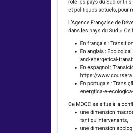
rôle les pays du Sud ont-
et politiques actuels, pour
L’Agence Française de Déve
dans les pays du Sud ». Ce
En français : Transiti
En anglais : Ecologica
and-energetical-transi
En espagnol : Transici
https://www.coursera.
En portugais : Transiç
energtica-e-ecologic
Ce MOOC se situe à la conf
une dimension macroéc
tant qu’intervenants,
une dimension écologi