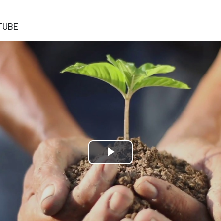
TUBE
Lire
la
vidéo