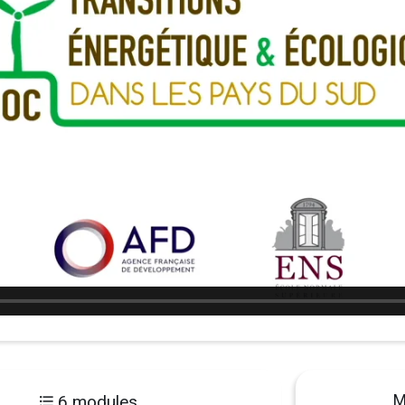
M
6 modules