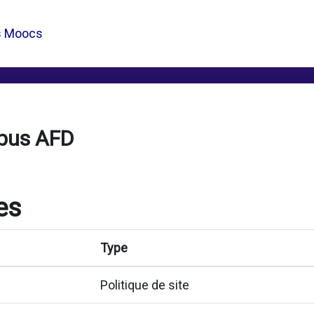
s Moocs
pus AFD
es
Type
Politique de site