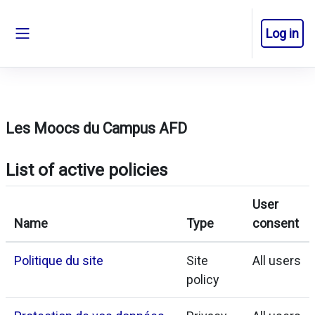
Skip to main content
Log in
Side panel
Les Moocs du Campus AFD
List of active policies
User
Name
Type
consent
Politique du site
Site
All users
policy