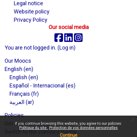
Legal notice
Website policy
Privacy Policy
Our social media
Facebook
Linkedin
Instagram
You are not logged in. (
Log in
)
Our Moocs
English ‎(en)‎
English ‎(en)‎
Español - Internacional ‎(es)‎
Français ‎(fr)‎
العربية ‎(ar)‎
Policies
x
Get the mobile app
If you continue browsing this website, you agree to our policies:
Politique du site
Protection de vos données personnelles
Switch to the standard theme
Continue