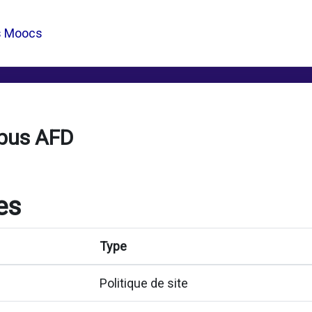
s Moocs
pus AFD
es
Type
Politique de site