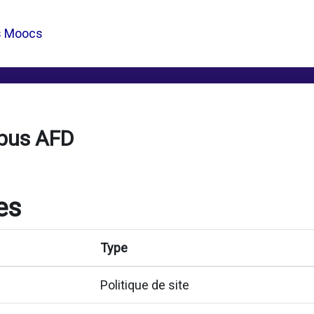
s Moocs
pus AFD
es
Type
Politique de site