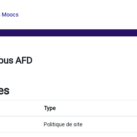
s Moocs
pus AFD
es
Type
Politique de site