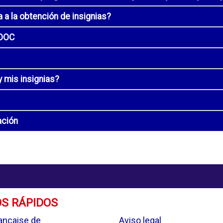
 a la obtención de insignias?
MOOC
 mis insignias?
ación
S RÁPIDOS
.
ançaise de
Aviso legal