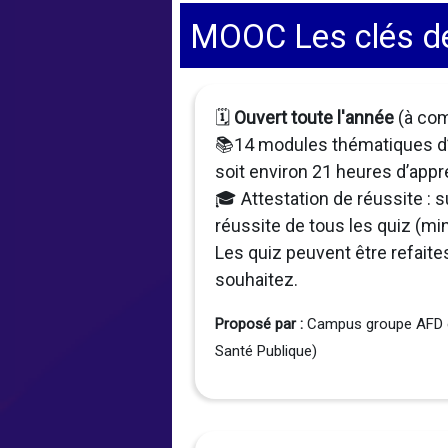
MOOC Les clés de 
🗓️
Ouvert toute l'année
(à co
📚14 modules thématiques d
soit environ 21 heures d’appr
🎓 Attestation de réussite : s
réussite de tous les quiz (
Les quiz peuvent être refaite
souhaitez.
Proposé par :
Campus groupe AFD e
Santé Publique)