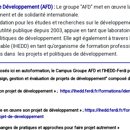
de Développement (AFD)
:
Le groupe "AFD" met en œuvre la 
nt et de solidarité internationale.
dation pour les études et recherches sur le développement
ilité publique depuis 2003, appuie en tant que laboratoire
tiques de développement. Elle agit également à travers l
ble (IHEDD) en tant qu’organisme de formation professi
s dans les projets et politiques de développement.
osés ici en autoformation, le Campus Groupe AFD et l’IHEDD-Ferdi p
design, gestion et évaluation de projets de développement” composé d
 son projet de développement » ;
https://ihedd.ferdi.fr/formations/ide
ttre en œuvre son projet de développement » ;
https://ihedd.ferdi.fr/f
ojet-de-developpement
changes de pratiques et approches pour faire projet autrement »