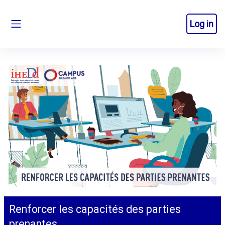
Skip to main content
Log in
Side panel
Renforcer les capacités des parties
prenantes