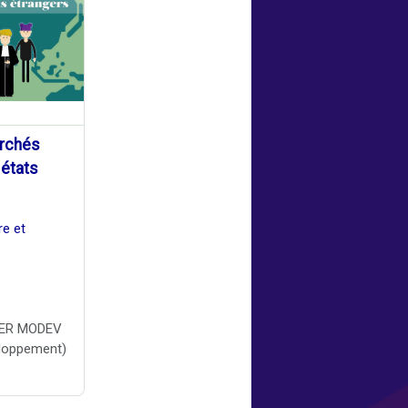
archés
 états
re et
STER MODEV
eloppement)