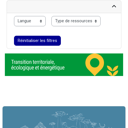
langue
typo
Réinitialiser les filtres