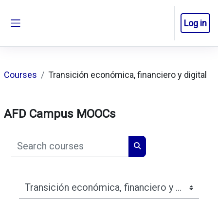
Skip to main content
Log in
Side panel
Courses
Transición económica, financiero y digital
AFD Campus MOOCs
Search courses
Search courses
Course categories