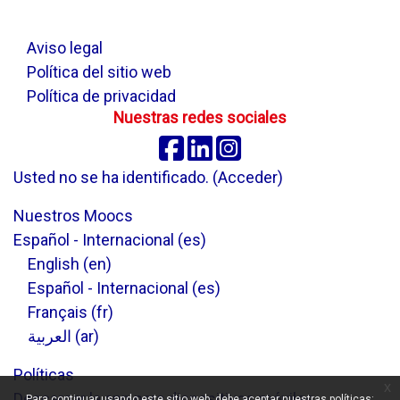
.
Aviso legal
Política del sitio web
Política de privacidad
Nuestras redes sociales
Facebook
Linkedin
Instagram
Usted no se ha identificado. (
Acceder
)
Nuestros Moocs
Español - Internacional ‎(es)‎
English ‎(en)‎
Español - Internacional ‎(es)‎
Français ‎(fr)‎
العربية ‎(ar)‎
Políticas
x
Descargar la app para dispositivos móviles
Para continuar usando este sitio web, debe aceptar nuestras políticas: