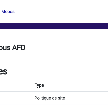
s Moocs
pus AFD
es
Type
Politique de site