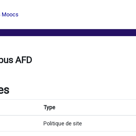
s Moocs
pus AFD
es
Type
Politique de site