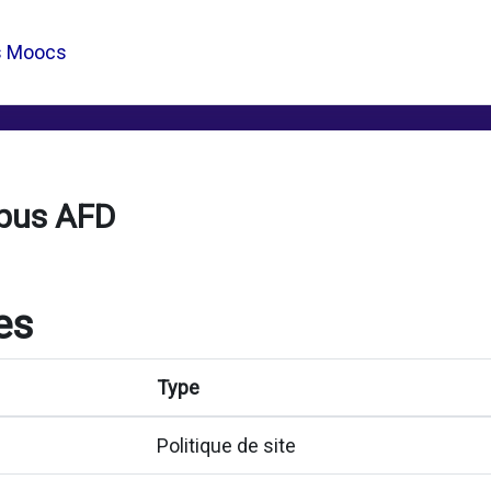
s Moocs
pus AFD
es
Type
Politique de site