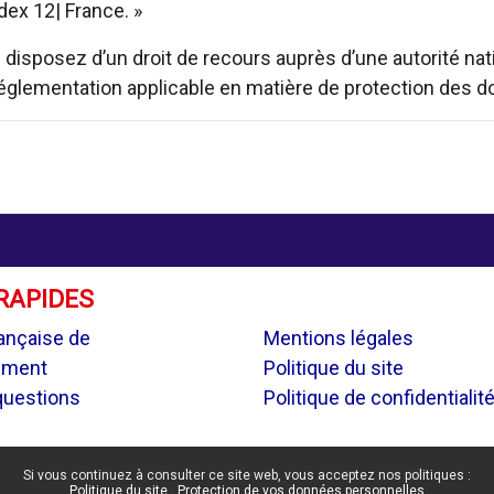
ex 12| France. »
isposez d’un droit de recours auprès d’une autorité natio
 réglementation applicable en matière de protection des 
RAPIDES
.
ançaise de
Mentions légales
ement
Politique du site
questions
Politique de confidentialit
Si vous continuez à consulter ce site web, vous acceptez nos politiques :
Politique du site
Protection de vos données personnelles