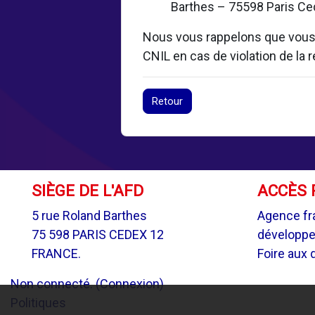
Barthes – 75598 Paris Ced
Nous vous rappelons que vous d
CNIL en cas de violation de la
Retour
SIÈGE DE L'AFD
ACCÈS 
5 rue Roland Barthes
Agence fr
75 598 PARIS CEDEX 12
développ
FRANCE.
Foire aux 
Non connecté. (
Connexion
)
Politiques