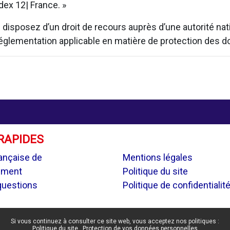
ex 12| France. »
isposez d’un droit de recours auprès d’une autorité natio
 réglementation applicable en matière de protection des 
RAPIDES
.
ançaise de
Mentions légales
ement
Politique du site
questions
Politique de confidentialit
Si vous continuez à consulter ce site web, vous acceptez nos politiques :
Politique du site
Protection de vos données personnelles