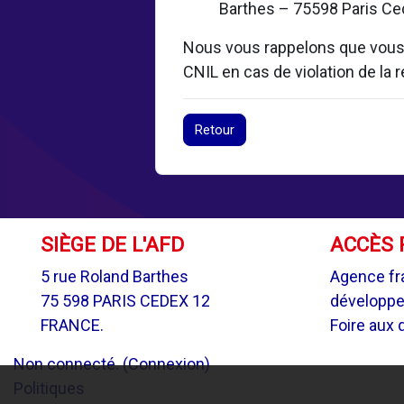
Barthes – 75598 Paris Ced
Nous vous rappelons que vous d
CNIL en cas de violation de la
Retour
SIÈGE DE L'AFD
ACCÈS 
5 rue Roland Barthes
Agence fr
75 598 PARIS CEDEX 12
développ
FRANCE.
Foire aux 
Non connecté. (
Connexion
)
Politiques