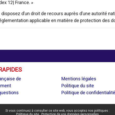
ex 12| France. »
isposez d’un droit de recours auprès d’une autorité natio
 réglementation applicable en matière de protection des 
RAPIDES
.
ançaise de
Mentions légales
ement
Politique du site
questions
Politique de confidentialit
Si vous continuez à consulter ce site web, vous acceptez nos politiques :
Politique du site
Protection de vos données personnelles