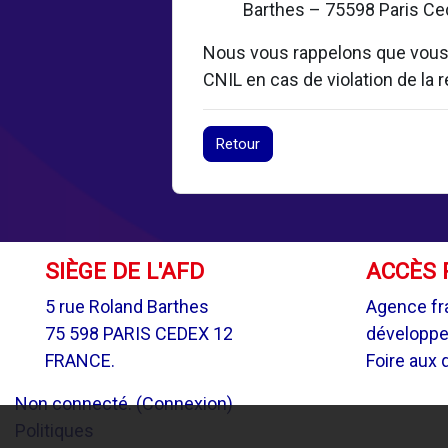
Barthes – 75598 Paris Ced
Nous vous rappelons que vous d
CNIL en cas de violation de la
Retour
SIÈGE DE L'AFD
ACCÈS 
5 rue Roland Barthes
Agence fr
75 598 PARIS CEDEX 12
développ
FRANCE.
Foire aux 
Non connecté. (
Connexion
)
Politiques