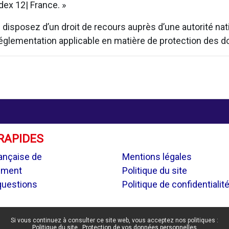
ex 12| France. »
isposez d’un droit de recours auprès d’une autorité natio
 réglementation applicable en matière de protection des 
RAPIDES
.
ançaise de
Mentions légales
ement
Politique du site
questions
Politique de confidentialit
Si vous continuez à consulter ce site web, vous acceptez nos politiques :
Politique du site
Protection de vos données personnelles