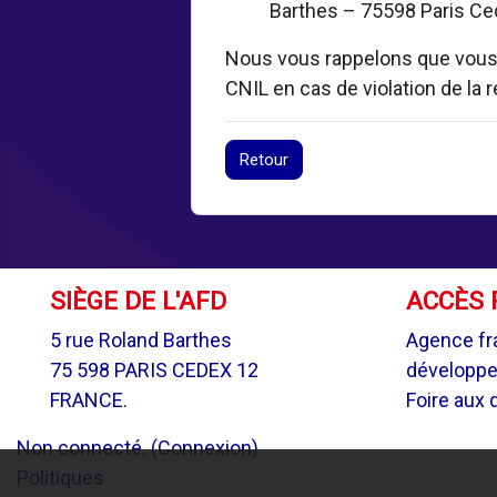
Barthes – 75598 Paris Ced
Nous vous rappelons que vous d
CNIL en cas de violation de la
Retour
SIÈGE DE L'AFD
ACCÈS 
5 rue Roland Barthes
Agence fr
75 598 PARIS CEDEX 12
développ
FRANCE.
Foire aux 
Non connecté. (
Connexion
)
Politiques