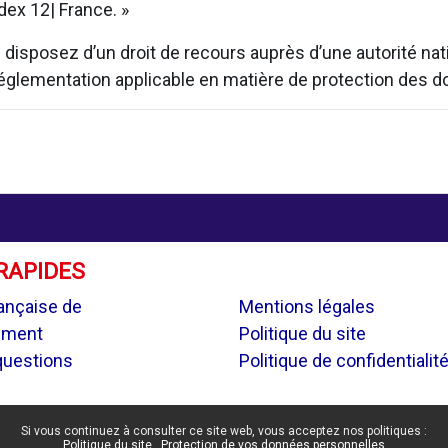
ex 12| France. »
isposez d’un droit de recours auprès d’une autorité natio
 réglementation applicable en matière de protection des 
RAPIDES
.
ançaise de
Mentions légales
ement
Politique du site
questions
Politique de confidentialit
Si vous continuez à consulter ce site web, vous acceptez nos politiques :
Politique du site
Protection de vos données personnelles