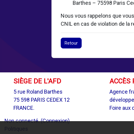
Barthes – 75598 Paris Ced
Nous vous rappelons que vous d
CNIL en cas de violation de la
Retour
SIÈGE DE L'AFD
ACCÈS 
5 rue Roland Barthes
Agence fr
75 598 PARIS CEDEX 12
développ
FRANCE.
Foire aux 
Non connecté. (
Connexion
)
Politiques