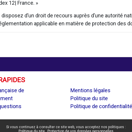
ex 12| France. »
isposez d’un droit de recours auprès d’une autorité natio
 réglementation applicable en matière de protection des 
RAPIDES
.
ançaise de
Mentions légales
ement
Politique du site
questions
Politique de confidentialit
Si vous continuez à consulter ce site web, vous acceptez nos politiques :
Politique du site
Protection de vos données personnelles