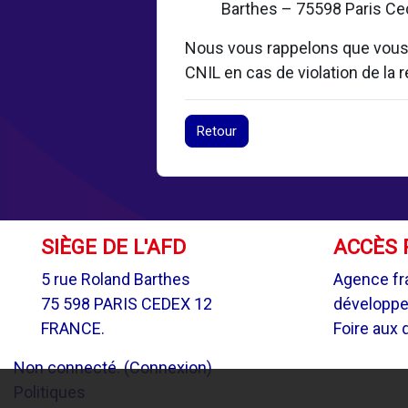
Barthes – 75598 Paris Ced
Nous vous rappelons que vous d
CNIL en cas de violation de la
Retour
SIÈGE DE L'AFD
ACCÈS 
5 rue Roland Barthes
Agence fr
75 598 PARIS CEDEX 12
développ
FRANCE.
Foire aux 
Non connecté. (
Connexion
)
Politiques