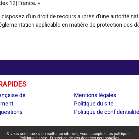
ex 12| France. »
isposez d’un droit de recours auprès d’une autorité natio
 réglementation applicable en matière de protection des 
RAPIDES
.
ançaise de
Mentions légales
ement
Politique du site
questions
Politique de confidentialit
Si vous continuez à consulter ce site web, vous acceptez nos politiques :
Politique du site
Protection de vos données personnelles