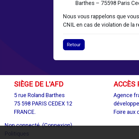
Barthes – 75598 Paris Ced
Nous vous rappelons que vous d
CNIL en cas de violation de la
Retour
SIÈGE DE L'AFD
ACCÈS 
5 rue Roland Barthes
Agence fr
75 598 PARIS CEDEX 12
développ
FRANCE.
Foire aux 
Non connecté. (
Connexion
)
Politiques