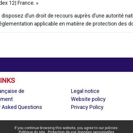
ex 12| France. »
isposez d’un droit de recours auprès d’une autorité natio
 réglementation applicable en matière de protection des 
LINKS
.
ançaise de
Legal notice
ement
Website policy
y Asked Questions
Privacy Policy
If you continue browsing this website, you agree to our policies:
Politique du site
Protection de vos données personnelles