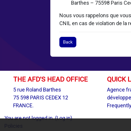
Barthes – 75598 Paris Ced
Nous vous rappelons que vous d
CNIL en cas de violation de la
Back
THE AFD'S HEAD OFFICE
QUICK 
5 rue Roland Barthes
Agence fr
75 598 PARIS CEDEX 12
développ
FRANCE.
Frequentl
You are not logged in. (
Log in
)
Policies