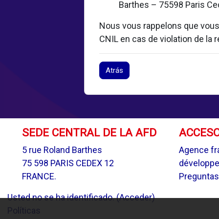
Barthes – 75598 Paris Ced
Nous vous rappelons que vous d
CNIL en cas de violation de la
Atrás
SEDE CENTRAL DE LA AFD
ACCESO
5 rue Roland Barthes
Agence fr
75 598 PARIS CEDEX 12
développ
FRANCE.
Preguntas
Usted no se ha identificado. (
Acceder
)
Políticas