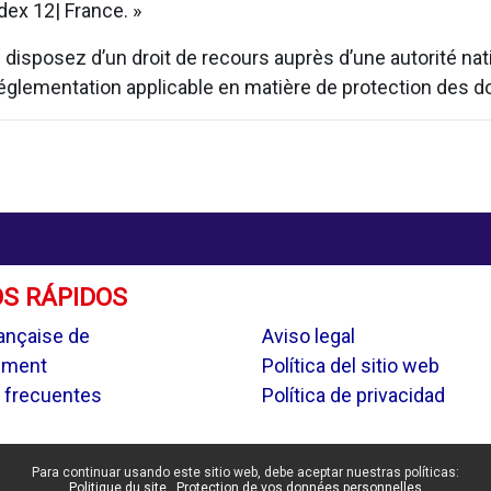
ex 12| France. »
isposez d’un droit de recours auprès d’une autorité natio
 réglementation applicable en matière de protection des 
S RÁPIDOS
.
ançaise de
Aviso legal
ement
Política del sitio web
 frecuentes
Política de privacidad
Para continuar usando este sitio web, debe aceptar nuestras políticas:
Politique du site
Protection de vos données personnelles