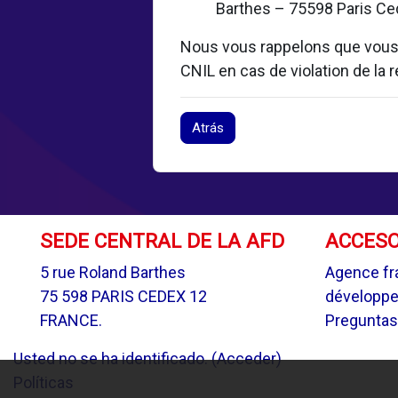
Barthes – 75598 Paris Ced
Nous vous rappelons que vous d
CNIL en cas de violation de la
Atrás
SEDE CENTRAL DE LA AFD
ACCESO
5 rue Roland Barthes
Agence fr
75 598 PARIS CEDEX 12
développ
FRANCE.
Preguntas
Usted no se ha identificado. (
Acceder
)
Políticas