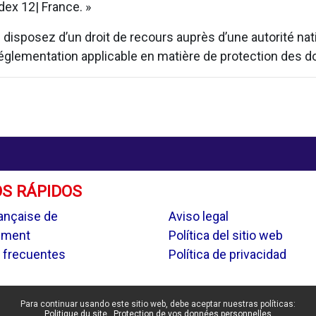
ex 12| France. »
isposez d’un droit de recours auprès d’une autorité natio
 réglementation applicable en matière de protection des 
S RÁPIDOS
.
ançaise de
Aviso legal
ement
Política del sitio web
 frecuentes
Política de privacidad
Para continuar usando este sitio web, debe aceptar nuestras políticas:
Politique du site
Protection de vos données personnelles