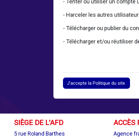
- Tenter ou utiliser un compte 
- Harceler les autres utilisateu
- Télécharger ou publier du con
- Télécharger et/ou réutiliser
J’accepte la Politique du site.
SIÈGE DE L'AFD
ACCÈS 
5 rue Roland Barthes
Agence fr