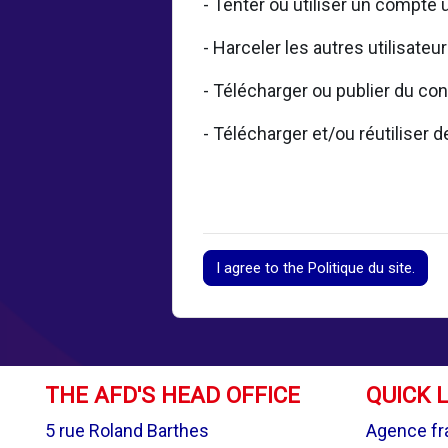
- Tenter ou utiliser un compte 
- Harceler les autres utilisateu
- Télécharger ou publier du con
- Télécharger et/ou réutiliser
I agree to the Politique du site.
THE AFD'S HEAD OFFICE
QUICK 
5 rue Roland Barthes
Agence fr