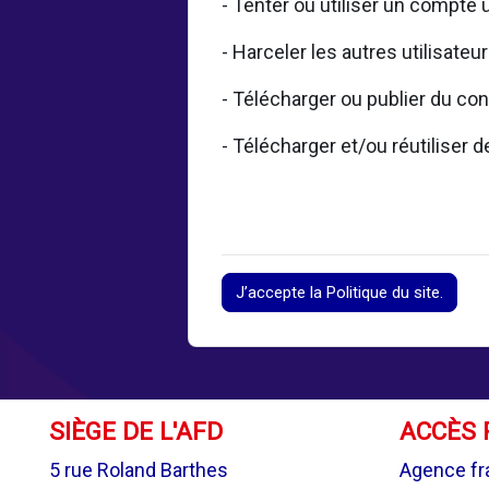
- Tenter ou utiliser un compte 
- Harceler les autres utilisateu
- Télécharger ou publier du con
- Télécharger et/ou réutiliser
J’accepte la Politique du site.
SIÈGE DE L'AFD
ACCÈS 
5 rue Roland Barthes
Agence fr